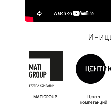
Иници
MATIGROUP
Центр
компетенций