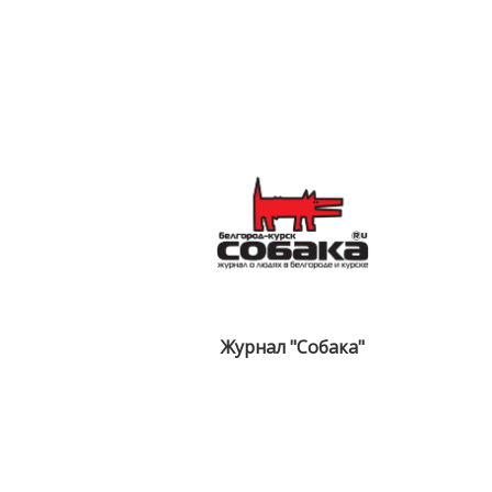
ы
Журнал "Собака"